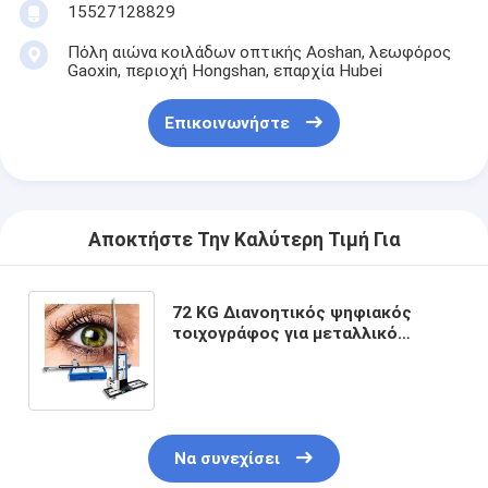
15527128829
Πόλη αιώνα κοιλάδων οπτικής Aoshan, λεωφόρος
Gaoxin, περιοχή Hongshan, επαρχία Hubei
Επικοινωνήστε
Αποκτήστε Την Καλύτερη Τιμή Για
72 KG Διανοητικός ψηφιακός
τοιχογράφος για μεταλλικό
κεραμικό γυαλί ξύλο Art Inkjet σε
εργαστήρια επισκευής μηχανών
Να συνεχίσει