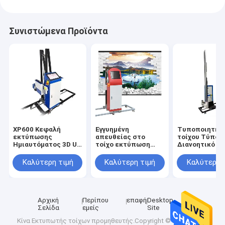
Συνιστώμενα Προϊόντα
XP600 Κεφαλή
Εγγυημένη
Τυποποιητής
εκτύπωσης
απευθείας στο
τοίχου Τύπος
Ημιαυτόματος 3D UV
τοίχο εκτύπωση
Διανοητικό Ψ
κάθετος τείχος
ζωγραφική 3d
για Μεταλλικ
εκτυπωτής για
Μηχανή 2100mm
Κερματικό Γυα
Καλύτερη τιμή
Καλύτερη τιμή
Καλύτερη 
ψηφιακή εκτύπωση
μεγέθους
Ξύλινη Τέχνη
μελάνης βερνίκων
εκτύπωσης με
Εκτύπωση Μέ
σε τοίχους
εξάσκηση
2500mm
συντήρησης και
Αυτοματοποι
επισκευής
UV Inkjet
Αρχική
Περίπου
επαφή
Desktop
Σελίδα
εμείς
Site
Κίνα Εκτυπωτής τοίχων
προμηθευτής.Copyright © 2025 Wuhan