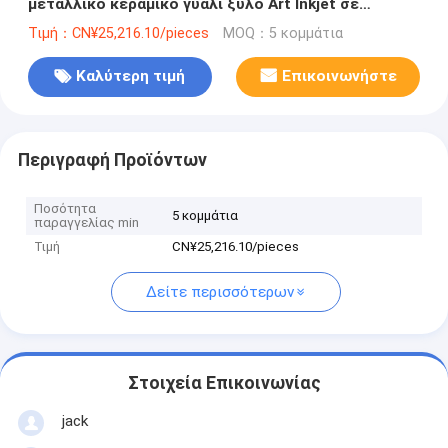
μεταλλικό κεραμικό γυαλί ξύλο Art Inkjet σε
εργαστήρια επισκευής μηχανών
Τιμή：CN¥25,216.10/pieces
MOQ：5 κομμάτια
Καλύτερη τιμή
Επικοινωνήστε
Περιγραφή Προϊόντων
Ποσότητα
5 κομμάτια
παραγγελίας min
Τιμή
CN¥25,216.10/pieces
Δείτε περισσότερων
Στοιχεία Επικοινωνίας
jack