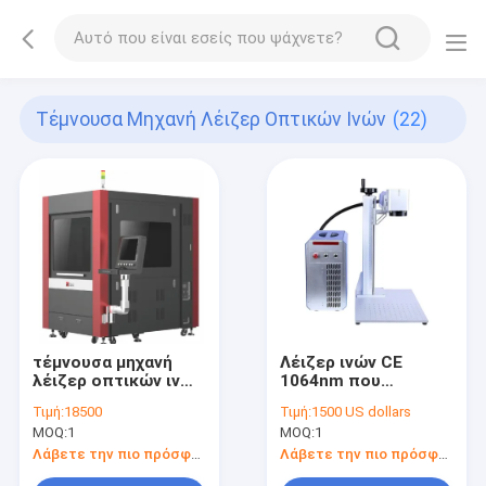
Τέμνουσα Μηχανή Λέιζερ Οπτικών Ινών
(22)
τέμνουσα μηχανή
Λέιζερ ινών CE
λέιζερ οπτικών ινών
1064nm που
3000W 25m/Min για
χαρακτηρίζει τη
Τιμή:
18500
Τιμή:
1500 US dollars
το κόσμημα
μηχανή, εμπορικό
MOQ:
1
MOQ:
1
Engraver λέιζερ
50watt
Λάβετε την πιο πρόσφατη τιμή
Λάβετε την πιο πρόσφατη τιμή