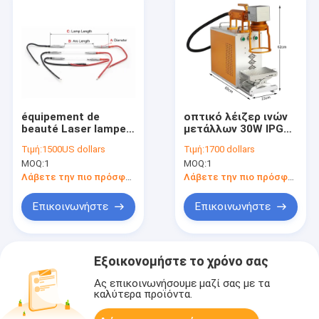
équipement de
οπτικό λέιζερ ινών
beauté Laser lampe
μετάλλων 30W IPG
au xénon OPT
που χαρακτηρίζει τη
Τιμή:
1500US dollars
Τιμή:
1700 dollars
épilation IPL Photon
μηχανή με τη σερβο
MOQ:
1
MOQ:
1
rajeunissement de la
μηχανή
peau tache de
Λάβετε την πιο πρόσφατη τιμή
Λάβετε την πιο πρόσφατη τιμή
rousseur sourcil M
Επικοινωνήστε
Επικοινωνήστε
Εξοικονομήστε το χρόνο σας
Ας επικοινωνήσουμε μαζί σας με τα
καλύτερα προϊόντα.