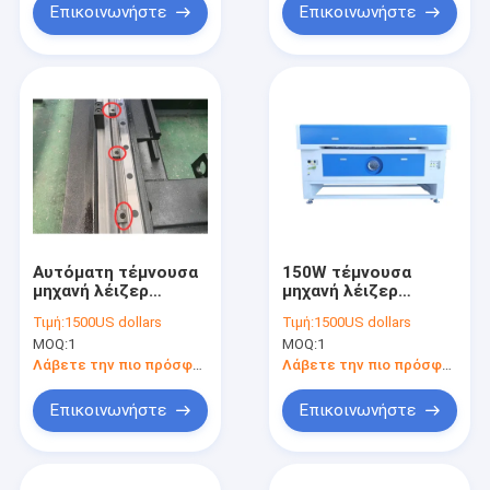
Επικοινωνήστε
Επικοινωνήστε
Αυτόματη τέμνουσα
150W τέμνουσα
μηχανή λέιζερ
μηχανή λέιζερ
οπτικών ινών 1500W
οπτικών ινών,
Τιμή:
1500US dollars
Τιμή:
1500US dollars
80m/Min για το
Engraver λέιζερ του
MOQ:
1
MOQ:
1
χάλυβα άνθρακα
CO2 BCX
Λάβετε την πιο πρόσφατη τιμή
Λάβετε την πιο πρόσφατη τιμή
Επικοινωνήστε
Επικοινωνήστε