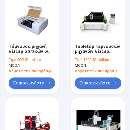
Τέμνουσα μηχανή
Tabletop τεμνουσών
λέιζερ οπτικών ινών
μηχανών λέιζερ
BCX 40W για την
οπτικών ινών
Τιμή:
500US dollars
Τιμή:
1500US dollars
οθόνη φίμπεργκλας
αργιλίου CE 12000W
MOQ:
1
MOQ:
1
Λάβετε την πιο πρόσφατη τιμή
Λάβετε την πιο πρόσφατη τιμή
Επικοινωνήστε
Επικοινωνήστε
Σπίτι
προϊόντα
Σχετικά με εμάς