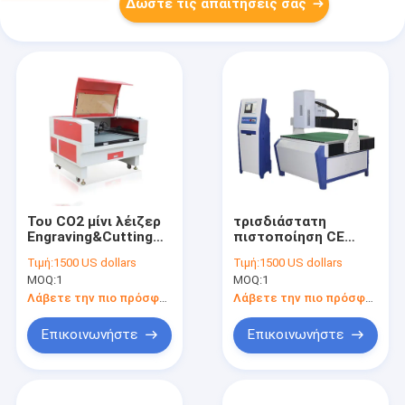
Δώστε τις απαιτήσεις σας
Του CO2 μίνι λέιζερ
τρισδιάστατη
Engraving&Cutting
πιστοποίηση CE
τέμνουσα μηχανή
μηχανών χάραξης
Τιμή:
1500 US dollars
Τιμή:
1500 US dollars
μετάλλων μηχανών
λέιζερ γυαλιού
MOQ:
1
MOQ:
1
μίνι
1500W 4500Hz
Λάβετε την πιο πρόσφατη τιμή
Λάβετε την πιο πρόσφατη τιμή
Επικοινωνήστε
Επικοινωνήστε