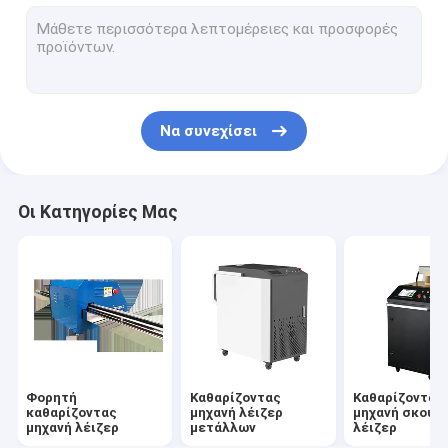
Αυτόματη μηχανή εκτύπωσης μπλουζών
UV μηχανή εκτύπωσης
CNC τέμνουσα μηχανή πλάσματος
Να συνεχίσει
Βραχίονας ρομπότ έξι άξονα
Μηχανή αφαίρεσης τρίχας λέιζερ
Οι Κατηγορίες Μας
Λέιζερ που χαρακτηρίζει τη μηχανή
Τέμνουσα μηχανή λέιζερ σωλήνων
Πηγή λέιζερ ινών
Φορητή
Καθαρίζοντας
Καθαρίζοντας
καθαρίζοντας
μηχανή λέιζερ
μηχανή σκουρ
μηχανή λέιζερ
μετάλλων
λέιζερ