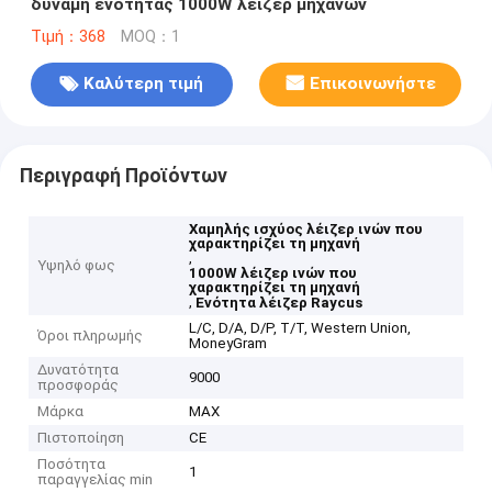
δύναμη ενότητας 1000W λέιζερ μηχανών
Τιμή：368
MOQ：1
Καλύτερη τιμή
Επικοινωνήστε
Περιγραφή Προϊόντων
Χαμηλής ισχύος λέιζερ ινών που
χαρακτηρίζει τη μηχανή
,
Υψηλό φως
1000W λέιζερ ινών που
χαρακτηρίζει τη μηχανή
,
Ενότητα λέιζερ Raycus
L/C, D/A, D/P, T/T, Western Union,
Όροι πληρωμής
MoneyGram
Δυνατότητα
9000
προσφοράς
Μάρκα
MAX
Πιστοποίηση
CE
Ποσότητα
1
παραγγελίας min