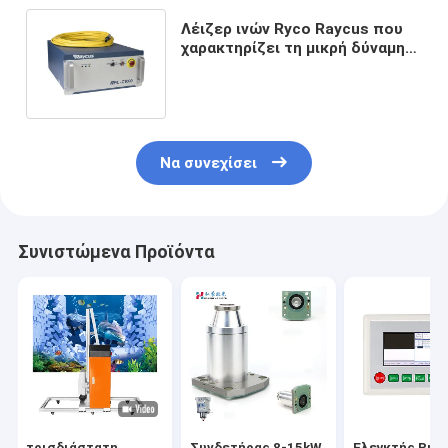
Λέιζερ ινών Ryco Raycus που
χαρακτηρίζει τη μικρή δύναμη
ενότητας 1000W λέιζερ
μηχανών
Να συνεχίσει
Συνιστώμενα Προϊόντα
τρισδιάστατη
Συνδετήρας 8-15kW
Ελεγκτής Ruid