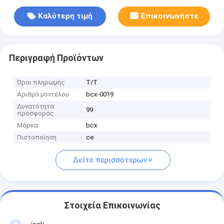
Καλύτερη τιμή
Επικοινωνήστε
Περιγραφή Προϊόντων
Όροι πληρωμής
T/T
Αριθμό μοντέλου
bcx-0019
Δυνατότητα
99
προσφοράς
Μάρκα
bcx
Πιστοποίηση
ce
Δείτε περισσότερων
Στοιχεία Επικοινωνίας