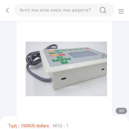
2
/
3
Τιμή：1500US dollars
MOQ：1