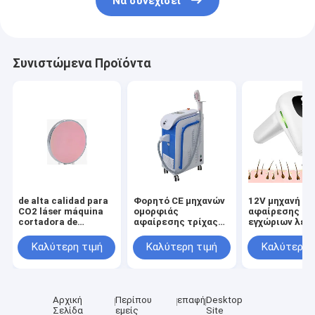
Να συνεχίσει
Συνιστώμενα Προϊόντα
de alta calidad para
Φορητό CE μηχανών
12V μηχανή
CO2 láser máquina
ομορφιάς
αφαίρεσης τρ
cortadora de
αφαίρεσης τρίχας
εγχώριων λέιζ
grabado
λέιζερ AC230V
συσκευή λέιζ
εγκεκριμένο
αφαίρεσης τρ
Καλύτερη τιμή
Καλύτερη τιμή
Καλύτερη 
3A
Αρχική
Περίπου
επαφή
Desktop
Σελίδα
εμείς
Site